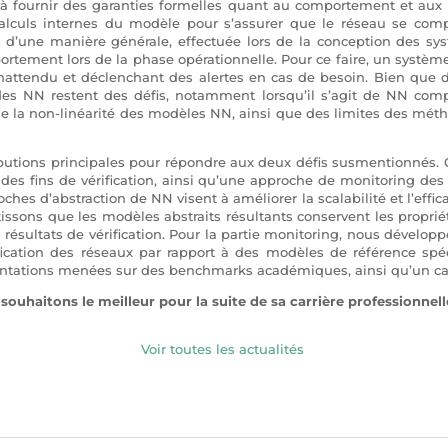
si à fournir des garanties formelles quant au comportement et aux
alculs internes du modèle pour s’assurer que le réseau se compo
t, d’une manière générale, effectuée lors de la conception des sy
ortement lors de la phase opérationnelle. Pour ce faire, un systè
ttendu et déclenchant des alertes en cas de besoin. Bien que d
g des NN restent des défis, notamment lorsqu’il s’agit de NN compl
de la non-linéarité des modèles NN, ainsi que des limites des méth
butions principales pour répondre aux deux défis susmentionnés
 des fins de vérification, ainsi qu’une approche de monitoring d
ches d’abstraction de NN visent à améliorer la scalabilité et l’effic
ons que les modèles abstraits résultants conservent les propriété
es résultats de vérification. Pour la partie monitoring, nous dévelop
fication des réseaux par rapport à des modèles de référence spéci
entations menées sur des benchmarks académiques, ainsi qu’un cas
souhaitons le meilleur pour la suite de sa carrière professionnell
Voir toutes les actualités