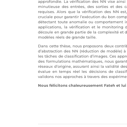
approfondie. La vérification des NN vise ain
minutieuse des entrées, des sorties et des c
requises. Alors que la vérification des NN es
cruciale pour garantir l’exécution du bon comp
détectant toute anomalie ou comportement ina
applications, la vérification et le monitorin
découle en grande partie de la complexité et 
modèles réels de grande taille.
Dans cette thèse, nous proposons deux contri
d’abstraction des NN (réduction de modèle) à
les tâches de classification d’images. Ces appro
des formulations mathématiques, nous garantiss
réseaux d’origine, assurant ainsi la validité d
évalue en temps réel les décisions de classi
validons nos approches à travers des expérim
Nous félicitons chaleureusement Fateh et lui 