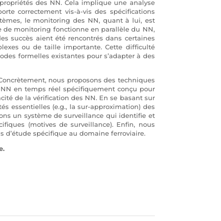
 propriétés des NN. Cela implique une analyse
rte correctement vis-à-vis des spécifications
stèmes, le monitoring des NN, quant à lui, est
me de monitoring fonctionne en parallèle du NN,
es succès aient été rencontrés dans certaines
exes ou de taille importante. Cette difficulté
odes formelles existantes pour s’adapter à des
. Concrètement, nous proposons des techniques
es NN en temps réel spécifiquement conçu pour
acité de la vérification des NN. En se basant sur
s essentielles (e.g., la sur-approximation) des
pons un système de surveillance qui identifie et
fiques (motives de surveillance). Enfin, nous
 d’étude spécifique au domaine ferroviaire.
e.